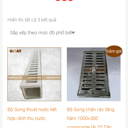
Đã
Hiển thị tất cả 3 kết quả
sắp
xếp
theo
mức
độ
phổ
Giảm giá!
biến
Bộ Song thoát nước kết
Bộ Song chắn rác tầng
hợp rãnh thu nước
hầm 1000×300
composite tải 25 Tấn