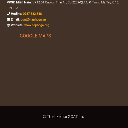
:
ạ
0
5
VPGD Miền Nam:
VP12.01 Cao ốc Thái An, Số 2209-QL1A, P. Trung Mỹ Tây, Q.12,
.
0
0
:
2
i
TP.HCM
0
0
0
0
9
Hotline:
0987.382.388
.
l
.
Email:
goat@naphoga.vn
.
8
2
à
₫
0
Website:
www.naphoga.org
₫
0
0
3
:
.
0
.
0
.
GOOGLE MAPS
0
1
0
0
0
.
.
0
0
9
₫
₫
0
0
0
.
.
0
0
₫
.
.
₫
0
.
0
0
₫
.
© Thiết kế bới GOAT Ltd