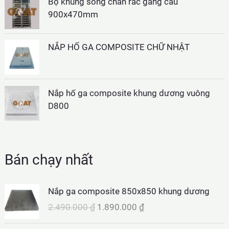
Bộ khung song chắn rác gang cầu
900x470mm
NẮP HỐ GA COMPOSITE CHỮ NHẬT
Nắp hố ga composite khung dương vuông
D800
Bán chạy nhất
Nắp ga composite 850x850 khung dương
G
G
2.490.000
₫
1.890.000
₫
i
i