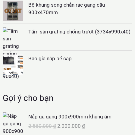
á
á
Bộ khung song chắn rác gang cầu
g
h
900x470mm
ố
i
c
ệ
Tấm sàn grating chống trượt (3734x990x40)
l
n
à
t
:
ạ
2
i
Báo giá nắp bể cáp
.
l
4
à
9
:
0
1
.
.
Gợi ý cho bạn
0
8
0
9
0
0
Nắp ga gang 900x900mm khung âm
.
G
G
2.560.000
₫
2.000.000
₫
₫
0
i
i