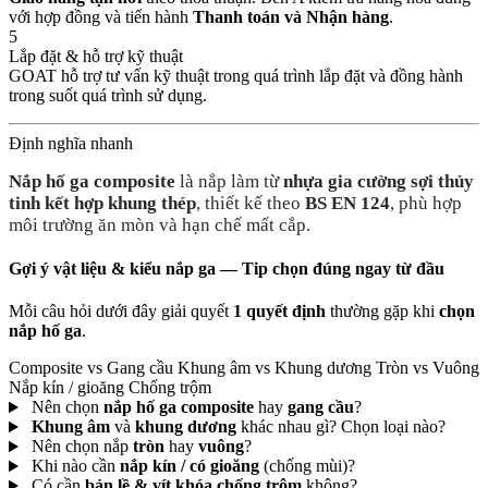
với hợp đồng và tiến hành
Thanh toán và Nhận hàng
.
5
Lắp đặt & hỗ trợ kỹ thuật
GOAT hỗ trợ tư vấn kỹ thuật trong quá trình lắp đặt và đồng hành
trong suốt quá trình sử dụng.
Định nghĩa nhanh
Nắp hố ga composite
là nắp làm từ
nhựa gia cường sợi thủy
tinh kết hợp khung thép
, thiết kế theo
BS EN 124
, phù hợp
môi trường ăn mòn và hạn chế mất cắp.
Gợi ý vật liệu & kiểu nắp ga — Tip chọn đúng ngay từ đầu
Mỗi câu hỏi dưới đây giải quyết
1 quyết định
thường gặp khi
chọn
nắp hố ga
.
Composite vs Gang cầu
Khung âm vs Khung dương
Tròn vs Vuông
Nắp kín / gioăng
Chống trộm
Nên chọn
nắp hố ga composite
hay
gang cầu
?
Khung âm
và
khung dương
khác nhau gì? Chọn loại nào?
Nên chọn nắp
tròn
hay
vuông
?
Khi nào cần
nắp kín / có gioăng
(chống mùi)?
Có cần
bản lề & vít khóa chống trộm
không?