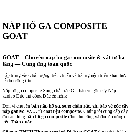
NẮP HỐ GA COMPOSITE
GOAT
GOAT – Chuyên nắp hố ga composite & vật tư hạ
tầng — Cung ứng toàn quốc
Tập trung vào chất lượng, tiêu chuẩn và trải nghiệm triển khai thực
tế cho công trình.
Nắp hố ga composite
Song chắn rác
Ghi bảo vệ gốc cây
Nắp
ganivo
Đúc thủ công
Đúc ép nóng
Đơn vị chuyên
bán nắp hố ga
,
song chắn rác
,
ghi bảo vệ gốc cây
,
nắp ganivo
, v.v… từ
chất liệu composite
. Chúng tôi cung cấp đầy
đủ các dòng
nắp hố ga composite
(đúc thủ công và đúc ép nóng)
trên
Toàn quốc
.
Công ty TNHH Thương mại và Dịch vụ GOAT
được thành lập