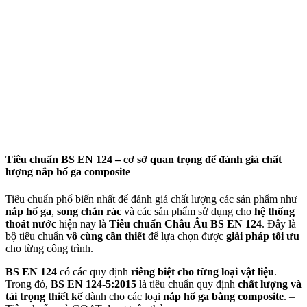
Tiêu chuẩn BS EN 124 – cơ sở quan trọng để đánh giá chất
lượng nắp hố ga composite
Tiêu chuẩn phổ biến nhất để đánh giá chất lượng các sản phẩm như
nắp hố ga
,
song chắn rác
và các sản phẩm sử dụng cho
hệ thống
thoát nước
hiện nay là
Tiêu chuẩn Châu Âu BS EN 124
. Đây là
bộ tiêu chuẩn
vô cùng cần thiết
để lựa chọn được
giải pháp tối ưu
cho từng công trình.
BS EN 124
có các quy định
riêng biệt cho từng loại vật liệu
.
Trong đó,
BS EN 124-5:2015
là tiêu chuẩn quy định
chất lượng và
tải trọng thiết kế
dành cho các loại
nắp hố ga bằng composite
. –