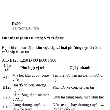
D400
Tải trọng 40 tấn
Chọn nắp hố ga theo tải trọng & vị trí lắp đặt
Bạn chỉ cần xác định
khu vực lắp
và
loại phương tiện
là có thể
chốt cấp tải sơ bộ.
A15
B125
C250
D400
E600
F900
Cấp
Phù hợp vị trí
Gợi ý nhanh
tải
Vỉa hè, khu đi bộ, công
Tải nhẹ, ưu tiên an toàn người đi
A15
viên
bộ
Bãi đỗ xe con, đường
B125
Phù hợp xe con, xe bán tải
nội khu
Lề đường, rãnh sát mép
C250
Chịu tải trung bình, mép chịu lực
đường
Lòng đường, tuyến xe
Nếu xe tải chạy thường xuyên →
D400
tải – xe buýt
ưu tiên cấp này