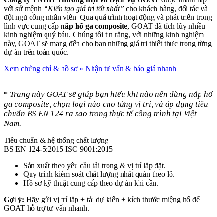
với sứ mệnh
“Kiến tạo giá trị tốt nhất”
cho khách hàng, đối tác và
đội ngũ công nhân viên. Qua quá trình hoạt động và phát triển trong
lĩnh vực cung cấp
nắp hố ga composite
, GOAT đã tích lũy nhiều
kinh nghiệm quý báu. Chúng tôi tin rằng, với những kinh nghiệm
này, GOAT sẽ mang đến cho bạn những giá trị thiết thực trong từng
dự án trên toàn quốc.
Xem chứng chỉ & hồ sơ
»
Nhận tư vấn & báo giá nhanh
Trang này GOAT sẽ giúp bạn hiểu khi nào nên dùng nắp hố
*
ga composite, chọn loại nào cho từng vị trí, và áp dụng tiêu
chuẩn BS EN 124 ra sao trong thực tế công trình tại Việt
Nam.
Tiêu chuẩn & hệ thống chất lượng
BS EN 124-5:2015
ISO 9001:2015
Sản xuất theo yêu cầu tải trọng & vị trí lắp đặt.
Quy trình kiểm soát chất lượng nhất quán theo lô.
Hồ sơ kỹ thuật cung cấp theo dự án khi cần.
Gợi ý:
Hãy gửi vị trí lắp + tải dự kiến + kích thước miệng hố để
GOAT hỗ trợ tư vấn nhanh.