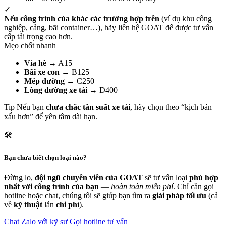
✓
Nếu công trình của khác các trường hợp trên
(ví dụ khu công
nghiệp, cảng, bãi container…), hãy liên hệ GOAT để được tư vấn
cấp tải trọng cao hơn.
Mẹo chốt nhanh
Vỉa hè
→ A15
Bãi xe con
→ B125
Mép đường
→ C250
Lòng đường xe tải
→ D400
Tip
Nếu bạn
chưa chắc tần suất xe tải
, hãy chọn theo “kịch bản
xấu hơn” để yên tâm dài hạn.
🛠️
Bạn chưa biết chọn loại nào?
Đừng lo,
đội ngũ chuyên viên của GOAT
sẽ tư vấn loại
phù hợp
nhất với công trình của bạn
—
hoàn toàn miễn phí
. Chỉ cần gọi
hotline hoặc chat, chúng tôi sẽ giúp bạn tìm ra
giải pháp tối ưu
(cả
về
kỹ thuật
lẫn
chi phí
).
Chat Zalo với kỹ sư
Gọi hotline tư vấn