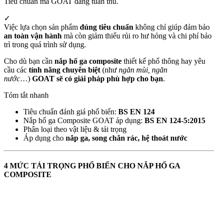
Tiêu chuẩn mà GOAT đang tuân thủ.
✓
Việc lựa chọn sản phẩm
đúng tiêu chuẩn
không chỉ giúp đảm bảo
an toàn vận hành
mà còn giảm thiểu rủi ro hư hỏng và chi phí bảo
trì trong quá trình sử dụng.
Cho dù bạn cần
nắp hố ga composite
thiết kế phổ thông hay yêu
cầu các
tính năng chuyên biệt
(như
ngăn mùi, ngăn
nước
…)
GOAT sẽ có giải pháp phù hợp cho bạn
.
Tóm tắt nhanh
Tiêu chuẩn đánh giá phổ biến:
BS EN 124
Nắp hố ga Composite GOAT áp dụng:
BS EN 124-5:2015
Phân loại theo vật liệu & tải trọng
Áp dụng cho
nắp ga, song chắn rác, hệ thoát nước
4 MỨC TẢI TRỌNG PHỔ BIẾN CHO NẮP HỐ GA
COMPOSITE