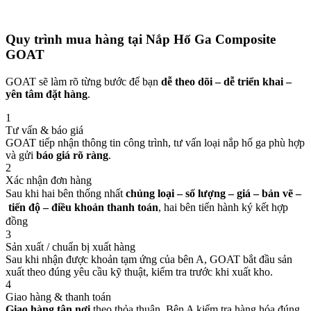
Quy trình mua hàng tại Nắp Hố Ga Composite
GOAT
GOAT sẽ làm rõ từng bước để bạn
dễ theo dõi – dễ triển khai –
yên tâm đặt hàng
.
1
Tư vấn & báo giá
GOAT tiếp nhận thông tin công trình, tư vấn loại nắp hố ga phù hợp
và gửi
báo giá rõ ràng
.
2
Xác nhận đơn hàng
– bản vẽ
–
Sau khi hai bên thống nhất
chủng loại – số lượng – giá
tiến độ – điều khoản thanh toán
, hai bên tiến hành ký kết hợp
đồng
3
Sản xuất / chuẩn bị xuất hàng
Sau khi nhận được khoản tạm ứng của bên A, GOAT bắt đầu sản
xuất theo đúng yêu cầu kỹ thuật, kiểm tra trước khi xuất kho.
4
Giao hàng & thanh toán
Giao hàng tận nơi
theo thỏa thuận. Bên A kiểm tra hàng hóa đúng