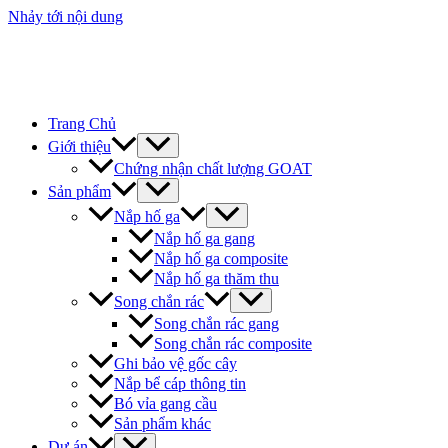
Nhảy tới nội dung
Trang Chủ
Giới thiệu
Chứng nhận chất lượng GOAT
Sản phẩm
Nắp hố ga
Nắp hố ga gang
Nắp hố ga composite
Nắp hố ga thăm thu
Song chắn rác
Song chắn rác gang
Song chắn rác composite
Ghi bảo vệ gốc cây
Nắp bể cáp thông tin
Bó vỉa gang cầu
Sản phẩm khác
Dự án