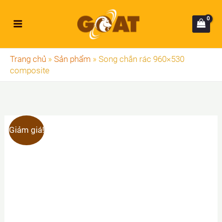
Nhảy
tới
nội
dung
Trang chủ
»
Sản phẩm
»
Song chắn rác 960×530
composite
Giảm giá!