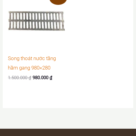
Song thoát nước tầng
hầm gang 980×280
Giá
Giá
1.500.000
₫
980.000
₫
gốc
hiện
là:
tại
1.500.000 ₫.
là:
980.000 ₫.