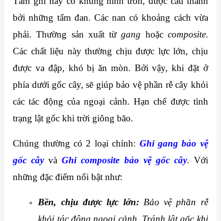
Tấm ghi này có khung hình tròn, được cấu thành
bởi những tấm đan. Các nan có khoảng cách vừa
phải. Thường sản xuất từ
gang
hoặc
composite
.
Các chất liệu này thường chịu được lực lớn, chịu
được va đập, khó bị ăn mòn. Bởi vậy, khi đặt ở
phía dưới gốc cây, sẽ giúp bảo vệ phần rễ cây khỏi
các tác động của ngoại cảnh. Hạn chế được tình
trạng lật gốc khi trời giông bão.
Chúng thường có 2 loại chính:
Ghi gang bảo vệ
gốc cây
và
Ghi composite bảo vệ gốc cây
. Với
những đặc điểm nổi bật như:
Bền, chịu được lực lớn:
Bảo vệ phần rễ
khỏi tác động ngoại cảnh. Tránh lật gốc khi