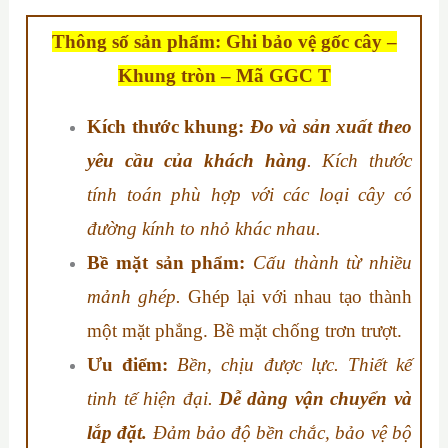
Thông số sản phẩm: Ghi bảo vệ gốc cây –
Khung tròn –
Mã GGC T
Kích thước khung:
Đo và s
ản xuất theo
yêu cầu của khách hàng
. Kích thước
tính toán phù hợp với các loại cây có
đường kính to nhỏ khác nhau.
Bề mặt sản phẩm:
Cấu thành từ nhiều
mảnh ghép.
Ghép lại với nhau tạo thành
một mặt phẳng. Bề mặt chống trơn trượt.
Ưu điểm:
Bền, chịu được lực. Thiết kế
tinh tế hiện đại.
Dễ dàng vận chuyển và
lắp đặt.
Đảm bảo độ bền chắc, bảo vệ bộ