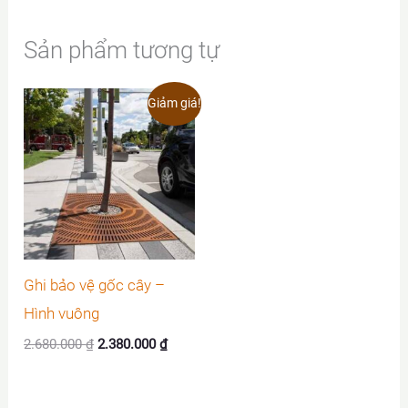
Sản phẩm tương tự
Giảm giá!
Ghi bảo vệ gốc cây –
Hình vuông
Giá
Giá
2.680.000
₫
2.380.000
₫
gốc
hiện
là:
tại
2.680.000 ₫.
là: