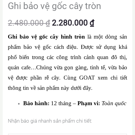
Ghi bảo vệ gốc cây tròn
Giá
Giá
2.480.000
₫
2.280.000
₫
gốc
hiện
Ghi bảo vệ gốc cây hình tròn
là một dòng sản
phẩm bảo vệ gốc cách điệu. Được sử dụng khá
là:
tại
phổ biến trong các công trình cảnh quan đô thị,
2.480.000 ₫.
là:
quán cafe…Chúng vừa gọn gàng, tinh tế, vừa bảo
vệ được phần rễ cây. Cùng GOAT xem chi tiết
2.280.000 ₫
thông tin về sản phẩm này dưới đây.
Bảo hành:
12 tháng –
Phạm vi:
Toàn quốc
Nhận báo giá nhanh sản phẩm chi tiết: