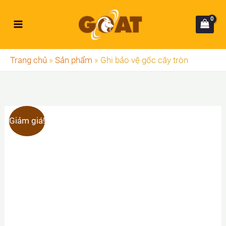
Nhảy
tới
nội
dung
Trang chủ
»
Sản phẩm
»
Ghi bảo vệ gốc cây tròn
Giảm giá!