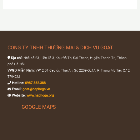
2.380.000 ₫.
CÔNG TY TNHH THƯƠNG MẠI & DỊCH VỤ GOAT
Địa chỉ:
Nhà số 23, Liền kề 3, Khu Đô Thị Đại Thanh, Huyện Thanh Trì, Thành
phố Hà Nội .
VPGD Miền Nam:
VP12.01 Cao ốc Thái An, Số 2209-QL1A, P. Trung Mỹ Tây, Q.12,
TP.HCM
Hotline:
0987.382.388
Email:
goat@naphoga.vn
Website:
www.naphoga.org
GOOGLE MAPS