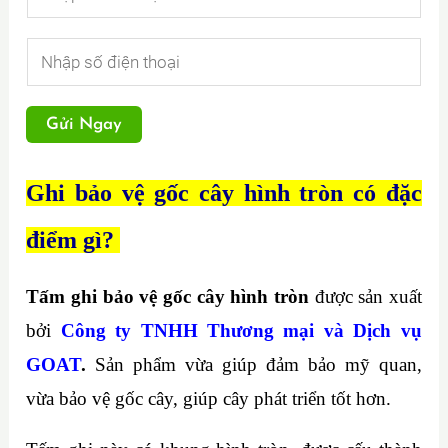
h
ậ
E
p
m
T
a
Gửi Ngay
ê
i
n
l
Ghi bảo vệ gốc cây hình tròn có đặc
c
*
ủ
điểm gì?
a
b
Tấm ghi bảo vệ gốc cây hình tròn
được sản xuất
ạ
bởi
Công ty TNHH Thương mại và Dịch vụ
n
GOAT
.
Sản phẩm vừa giúp đảm bảo mỹ quan,
*
vừa bảo vệ gốc cây, giúp cây phát triển tốt hơn.