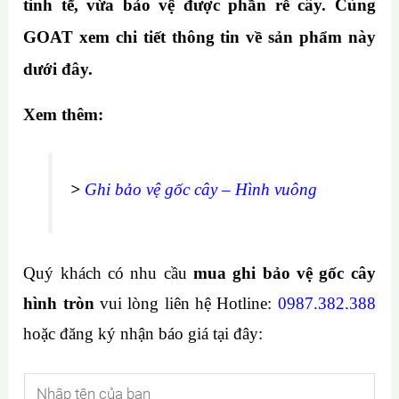
tinh tế, vừa bảo vệ được phần rễ cây. Cùng
GOAT xem chi tiết thông tin về sản phẩm này
dưới đây.
Xem thêm:
>
Ghi bảo vệ gốc cây – Hình vuông
Quý khách có nhu cầu
mua ghi bảo vệ gốc cây
hình tròn
vui lòng liên hệ Hotline:
0987.382.388
hoặc đăng ký nhận báo giá tại đây:
N