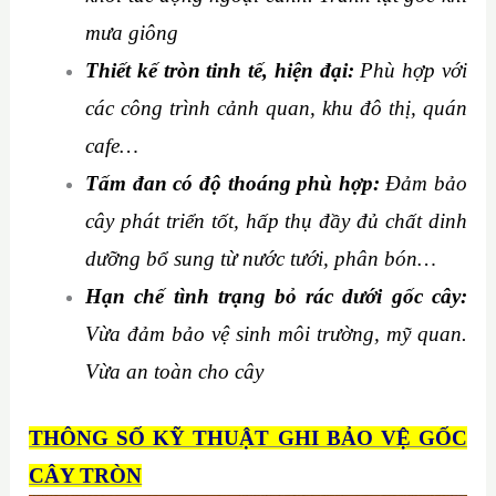
mưa giông
Thiết kế tròn tinh tế, hiện đại:
Phù hợp với
các công trình cảnh quan, khu đô thị, quán
cafe…
Tấm đan có độ thoáng phù hợp:
Đảm bảo
cây phát triển tốt, hấp thụ đầy đủ chất dinh
dưỡng bổ sung từ nước tưới, phân bón…
Hạn chế tình trạng bỏ rác dưới gốc cây:
Vừa đảm bảo vệ sinh môi trường, mỹ quan.
Vừa an toàn cho cây
THÔNG SỐ KỸ THUẬT GHI BẢO VỆ GỐC
CÂY TRÒN