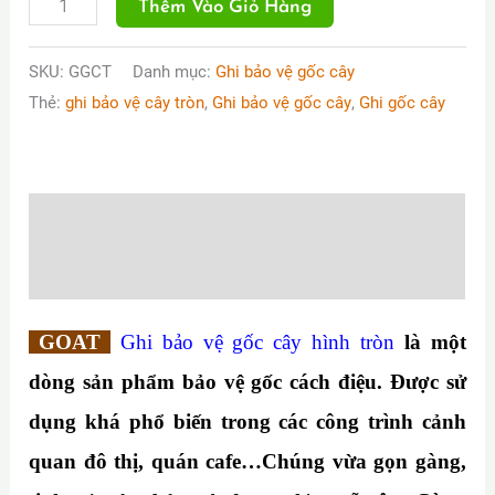
Ghi
Thêm Vào Giỏ Hàng
bảo
vệ
SKU:
GGCT
Danh mục:
Ghi bảo vệ gốc cây
Thẻ:
ghi bảo vệ cây tròn
,
Ghi bảo vệ gốc cây
,
Ghi gốc cây
gốc
cây
tròn
số
Mô tả
lượng
Thông tin bổ sung
GOAT
Ghi bảo vệ gốc cây hình tròn
là một
dòng sản phẩm bảo vệ gốc cách điệu. Được sử
dụng khá phổ biến trong các công trình cảnh
quan đô thị, quán cafe…Chúng vừa gọn gàng,