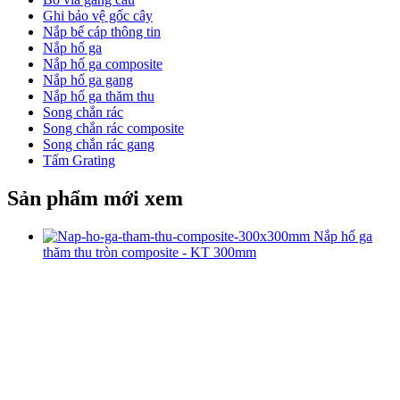
Ghi bảo vệ gốc cây
Nắp bể cáp thông tin
Nắp hố ga
Nắp hố ga composite
Nắp hố ga gang
Nắp hố ga thăm thu
Song chắn rác
Song chắn rác composite
Song chắn rác gang
Tấm Grating
Sản phẩm mới xem
Nắp hố ga
thăm thu tròn composite - KT 300mm