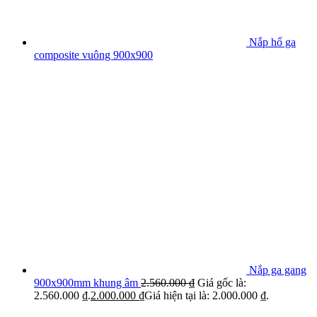
Nắp hố ga
composite vuông 900x900
Nắp ga gang
900x900mm khung âm
2.560.000
₫
Giá gốc là:
2.560.000 ₫.
2.000.000
₫
Giá hiện tại là: 2.000.000 ₫.