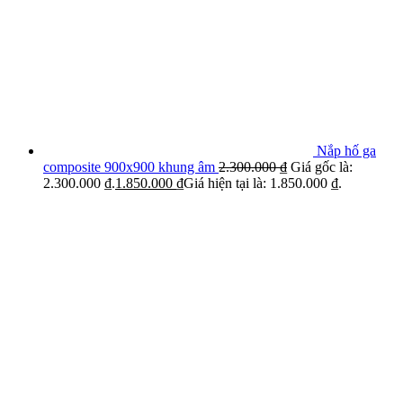
Nắp hố ga
composite 900x900 khung âm
2.300.000
₫
Giá gốc là:
2.300.000 ₫.
1.850.000
₫
Giá hiện tại là: 1.850.000 ₫.