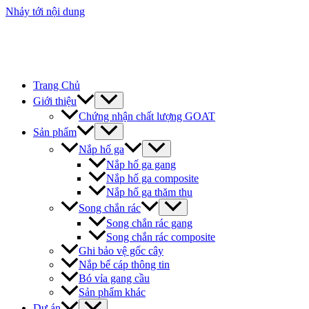
Nhảy tới nội dung
Trang Chủ
Giới thiệu
Chứng nhận chất lượng GOAT
Sản phẩm
Nắp hố ga
Nắp hố ga gang
Nắp hố ga composite
Nắp hố ga thăm thu
Song chắn rác
Song chắn rác gang
Song chắn rác composite
Ghi bảo vệ gốc cây
Nắp bể cáp thông tin
Bó vỉa gang cầu
Sản phẩm khác
Dự án