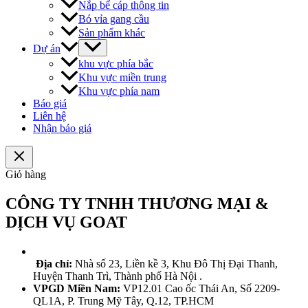
Nắp bể cáp thông tin
Bó vỉa gang cầu
Sản phẩm khác
Dự án
khu vực phía bắc
Khu vực miền trung
Khu vực phía nam
Báo giá
Liên hệ
Nhận báo giá
Giỏ hàng
CÔNG TY TNHH THƯƠNG MẠI &
DỊCH VỤ GOAT
Địa chỉ:
Nhà số 23, Liền kề 3, Khu Đô Thị Đại Thanh,
Huyện Thanh Trì, Thành phố Hà Nội .
VPGD Miền Nam:
VP12.01 Cao ốc Thái An, Số 2209-
QL1A, P. Trung Mỹ Tây, Q.12, TP.HCM