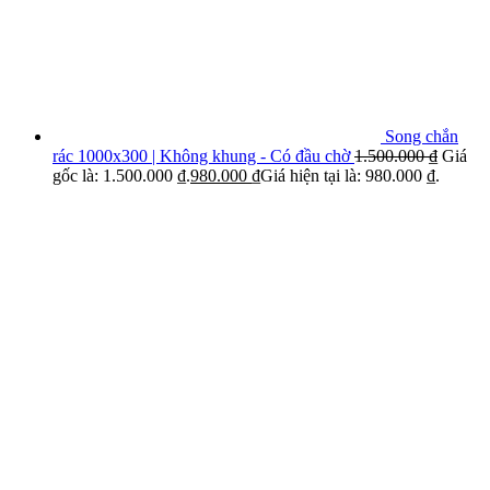
Song chắn
rác 1000x300 | Không khung - Có đầu chờ
1.500.000
₫
Giá
gốc là: 1.500.000 ₫.
980.000
₫
Giá hiện tại là: 980.000 ₫.