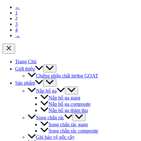
←
1
2
3
4
→
Trang Chủ
Giới thiệu
Chứng nhận chất lượng GOAT
Sản phẩm
Nắp hố ga
Nắp hố ga gang
Nắp hố ga composite
Nắp hố ga thăm thu
Song chắn rác
Song chắn rác gang
Song chắn rác composite
Ghi bảo vệ gốc cây