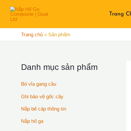
Nhảy
tới
Trang C
nội
dung
Trang chủ
»
Sản phẩm
Danh mục sản phẩm
Bó vỉa gang cầu
Ghi bảo vệ gốc cây
Nắp bể cáp thông tin
Nắp hố ga