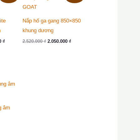
ite
Nắp hố ga gang 850×850
m
khung dương
Giá
Giá
Giá
00
₫
2.520.000
₫
2.050.000
₫
hiện
gốc
hiện
tại
là:
tại
 ₫.
là:
2.520.000 ₫.
là:
1.850.000 ₫.
2.050.000 ₫.
g âm