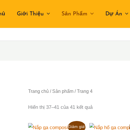
hủ
Giới Thiệu
Sản Phẩm
Dự Án
Trang chủ
/
Sản phẩm
/ Trang 4
Đã
Hiển thị 37–41 của 41 kết quả
sắp
xếp
theo
mức
Giảm giá!