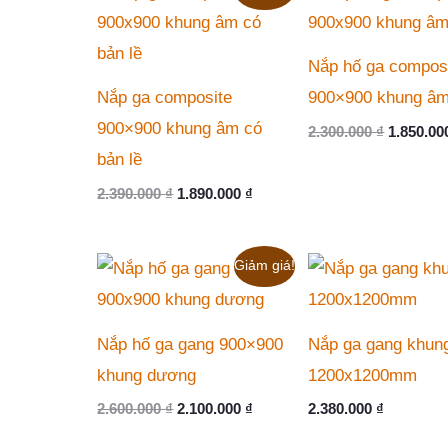
độ
phổ
biến
Nắp hố ga compos
Nắp ga composite
900×900 khung â
900×900 khung âm có
Giá
2.300.000
₫
1.850.0
gốc
bản lề
là:
2.300.000
Giá
Giá
2.390.000
₫
1.890.000
₫
gốc
hiện
là:
tại
2.390.000 ₫.
là:
Giảm giá!
1.890.000 ₫.
Nắp hố ga gang 900×900
Nắp ga gang khun
khung dương
1200x1200mm
Giá
Giá
2.600.000
₫
2.100.000
₫
2.380.000
₫
gốc
hiện
là:
tại