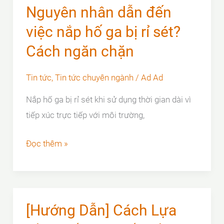
nắp
Nguyên nhân dẫn đến
hố
việc nắp hố ga bị rỉ sét?
ga
Cách ngăn chặn
composite
Tin tức
,
Tin tức chuyên ngành
/
Ad Ad
Nắp hố ga bị rỉ sét khi sử dụng thời gian dài vì
tiếp xúc trực tiếp với môi trường,
Nguyên
Đọc thêm »
nhân
dẫn
đến
việc
[Hướng Dẫn] Cách Lựa
nắp