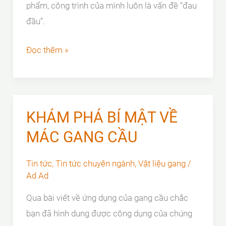
phẩm, công trình của mình luôn là vấn đề “đau
đầu”.
GANG
Đọc thêm »
CẦU
VÀ
GANG
XÁM
KHÁM PHÁ BÍ MẬT VỀ
|
MÁC GANG CẦU
Giải
đáp
Tin tức
,
Tin tức chuyên ngành
,
Vật liệu gang
/
thắc
Ad Ad
mắc
Qua bài viết về ứng dụng của gang cầu chắc
bạn đã hình dung được công dụng của chúng