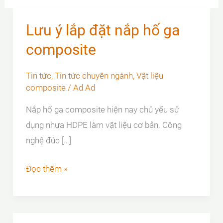
Lưu ý lắp đặt nắp hố ga
composite
Tin tức
,
Tin tức chuyên ngành
,
Vật liệu
composite
/
Ad Ad
Nắp hố ga composite hiện nay chủ yếu sử
dụng nhựa HDPE làm vật liệu cơ bản. Công
nghệ đúc […]
Lưu
Đọc thêm »
ý
lắp
đặt