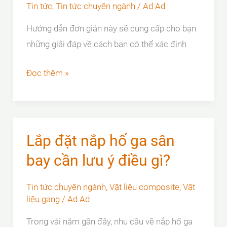
Nắp
Tin tức
,
Tin tức chuyên ngành
/
Ad Ad
Thoát
Hướng dẫn đơn giản này sẽ cung cấp cho bạn
Nước
những giải đáp về cách bạn có thể xác định
Sân
Golf
Chọn
Đọc thêm »
nắp
hố
ga
phù
Lắp đặt nắp hố ga sân
hợp
bay cần lưu ý điều gì?
cho
ứng
Tin tức chuyên ngành
,
Vật liệu composite
,
Vật
dụng
liệu gang
/
Ad Ad
của
Trong vài năm gần đây, nhu cầu về nắp hố ga