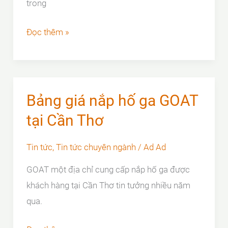
trong
KHÁM
Đọc thêm »
PHÁ
BÍ
MẬT
VỀ
Bảng giá nắp hố ga GOAT
MÁC
tại Cần Thơ
GANG
CẦU
Tin tức
,
Tin tức chuyên ngành
/
Ad Ad
GOAT một địa chỉ cung cấp nắp hố ga được
khách hàng tại Cần Thơ tin tưởng nhiều năm
qua.