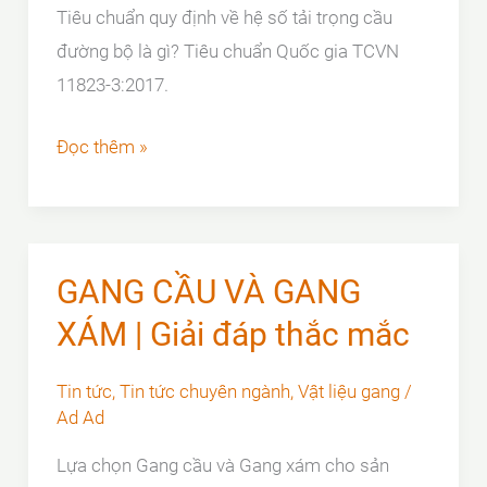
Tiêu chuẩn quy định về hệ số tải trọng cầu
đường bộ là gì? Tiêu chuẩn Quốc gia TCVN
11823-3:2017.
Tiêu
Đọc thêm »
chuẩn
TCVN
11823-
3:2017
GANG CẦU VÀ GANG
XÁM | Giải đáp thắc mắc
Tin tức
,
Tin tức chuyên ngành
,
Vật liệu gang
/
Ad Ad
Lựa chọn Gang cầu và Gang xám cho sản