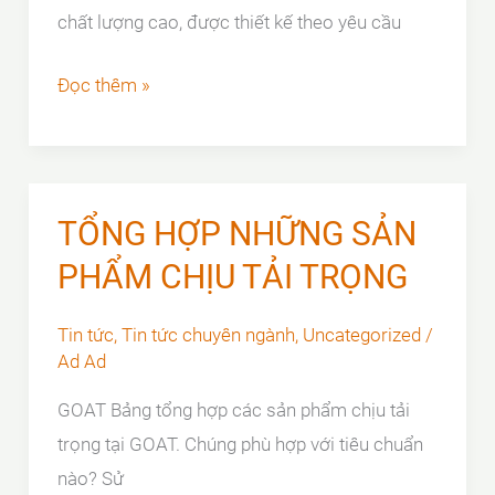
bạn
chất lượng cao, được thiết kế theo yêu cầu
Lắp
Đọc thêm »
đặt
nắp
hố
ga
TỔNG HỢP NHỮNG SẢN
sân
PHẨM CHỊU TẢI TRỌNG
bay
cần
Tin tức
,
Tin tức chuyên ngành
,
Uncategorized
/
lưu
Ad Ad
ý
GOAT Bảng tổng hợp các sản phẩm chịu tải
điều
trọng tại GOAT. Chúng phù hợp với tiêu chuẩn
gì?
nào? Sử