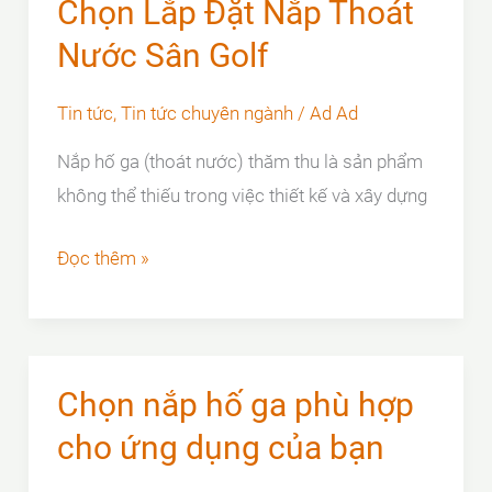
Chọn Lắp Đặt Nắp Thoát
hố
Nước Sân Golf
ga
bị
Tin tức
,
Tin tức chuyên ngành
/
Ad Ad
rỉ
Nắp hố ga (thoát nước) thăm thu là sản phẩm
sét?
không thể thiếu trong việc thiết kế và xây dựng
Cách
ngăn
[Hướng
Đọc thêm »
chặn
Dẫn]
Cách
Lựa
Chọn
Chọn nắp hố ga phù hợp
Lắp
cho ứng dụng của bạn
Đặt