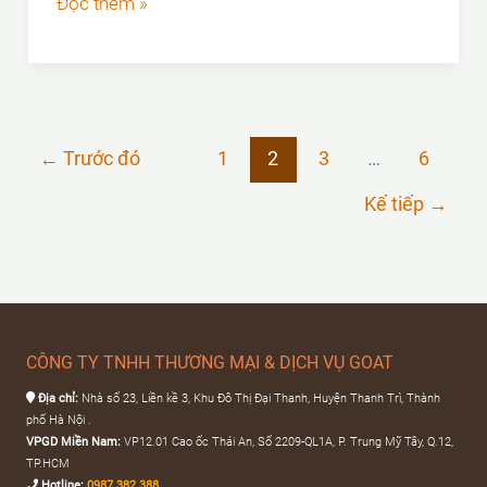
Bảng
Đọc thêm »
giá
nắp
hố
ga
←
Trước đó
1
2
3
…
6
GOAT
Kế tiếp
→
tại
Cần
Thơ
CÔNG TY TNHH THƯƠNG MẠI & DỊCH VỤ GOAT
Địa chỉ:
Nhà số 23, Liền kề 3, Khu Đô Thị Đại Thanh, Huyện Thanh Trì, Thành
phố Hà Nội .
VPGD Miền Nam:
VP12.01 Cao ốc Thái An, Số 2209-QL1A, P. Trung Mỹ Tây, Q.12,
TP.HCM
Hotline:
0987.382.388