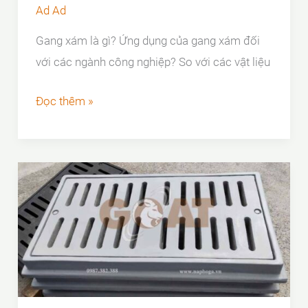
–
Ad Ad
CHỦ
Gang xám là gì? Ứng dụng của gang xám đối
ĐẦU
với các ngành công nghiệp? So với các vật liệu
TƯ
CẦN
Gang
Đọc thêm »
BIẾT
xám
là
gì
và
ứng
dụng
của
gang
xám