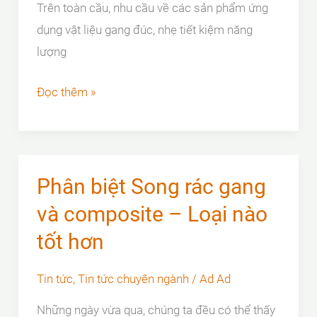
Trên toàn cầu, nhu cầu về các sản phẩm ứng
dụng vật liệu gang đúc, nhẹ tiết kiệm năng
lượng
5
Đọc thêm »
Ngành
Công
Nghiệp
Hàng
Phân biệt Song rác gang
Đầu
và composite – Loại nào
Dựa
tốt hơn
Ứng
Dụng
Tin tức
,
Tin tức chuyên ngành
/
Ad Ad
Vật
Những ngày vừa qua, chúng ta đều có thể thấy
Liệu