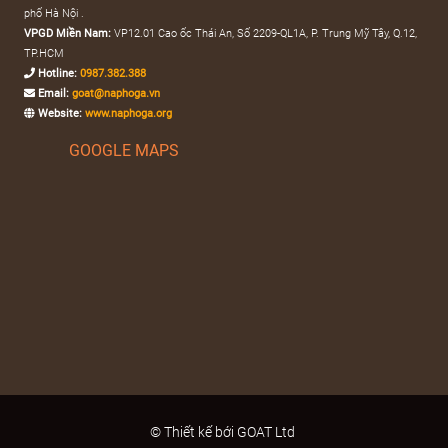
phố Hà Nội .
VPGD Miền Nam:
VP12.01 Cao ốc Thái An, Số 2209-QL1A, P. Trung Mỹ Tây, Q.12,
TP.HCM
Hotline:
0987.382.388
Email:
goat@naphoga.vn
Website:
www.naphoga.org
GOOGLE MAPS
© Thiết kế bới GOAT Ltd