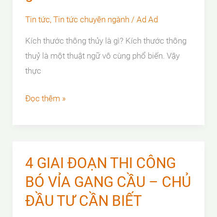
Tin tức
,
Tin tức chuyên ngành
/
Ad Ad
Kích thước thông thủy là gì? Kích thước thông
thuỷ là một thuật ngữ vô cùng phổ biến. Vậy
thực
Kích
Đọc thêm »
thước
thông
thủy
là
4 GIAI ĐOẠN THI CÔNG
gì?
BÓ VỈA GANG CẦU – CHỦ
ĐẦU TƯ CẦN BIẾT