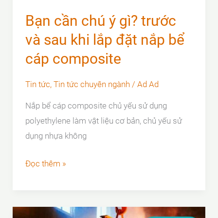
Bạn cần chú ý gì? trước
và sau khi lắp đặt nắp bể
cáp composite
Tin tức
,
Tin tức chuyên ngành
/
Ad Ad
Nắp bể cáp composite chủ yếu sử dụng
polyethylene làm vật liệu cơ bản, chủ yếu sử
dụng nhựa không
Bạn
Đọc thêm »
cần
chú
ý