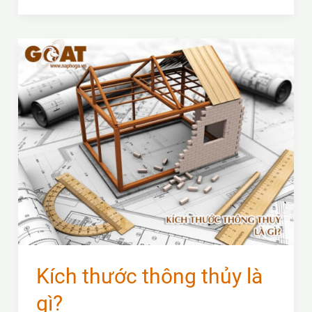
Móng
Cọc
Phân
Tích
Và
Thiết
Kế
Ts.
Vũ
Công
Ngữ
Kích thước thông thủy là
gì?