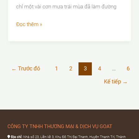
chỉ một vài cơn mưa trái mùa đã làm đường
Gang
Đúc
Phân
Đọc thêm »
biệt
Song
rác
gang
←
Trước đó
1
2
3
4
…
6
và
Kế tiếp
→
composite
–
Loại
nào
tốt
CÔNG TY TNHH THƯƠNG MẠI & DỊCH VỤ GOAT
hơn
Địa chỉ:
Nhà số 23, Liền kề 3, Khu Đô Thị Đại Thanh, Huyện Thanh Trì, Thành