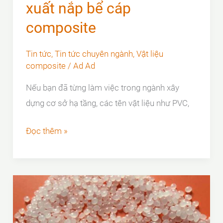
xuất nắp bể cáp
nước
composite
thải
Tin tức
,
Tin tức chuyên ngành
,
Vật liệu
composite
/
Ad Ad
Nếu bạn đã từng làm việc trong ngành xây
dựng cơ sở hạ tầng, các tên vật liệu như PVC,
Ứng
Đọc thêm »
dụng
nhựa
HDPE
mật
độ