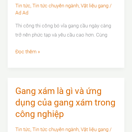
Tin tức
,
Tin tức chuyên ngành
,
Vật liệu gang
/
Ad Ad
Thi công thi công bó vỉa gang cầu ngày càng
trở nên phức tạp và yêu cầu cao hơn. Cùng
4
Đọc thêm »
GIAI
ĐOẠN
THI
CÔNG
Gang xám là gì và ứng
BÓ
dụng của gang xám trong
VỈA
công nghiệp
GANG
CẦU
Tin tức
,
Tin tức chuyên ngành
,
Vật liệu gang
/