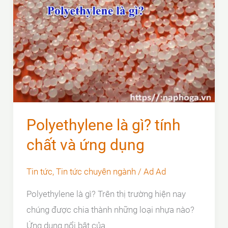
cao
trong
sản
xuất
nắp
bể
cáp
composite
Polyethylene là gì? tính
chất và ứng dụng
Tin tức
,
Tin tức chuyên ngành
/
Ad Ad
Polyethylene là gì? Trên thị trường hiện nay
chúng được chia thành những loại nhựa nào?
Ứng dụng nổi bật của