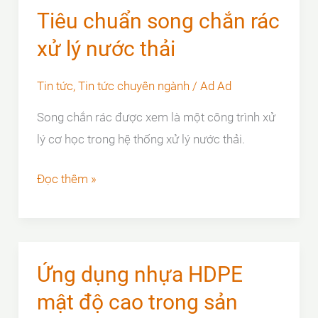
trong
Tiêu chuẩn song chắn rác
công
xử lý nước thải
nghiệp
Tin tức
,
Tin tức chuyên ngành
/
Ad Ad
Song chắn rác được xem là một công trình xử
lý cơ học trong hệ thống xử lý nước thải.
Tiêu
Đọc thêm »
chuẩn
song
chắn
rác
Ứng dụng nhựa HDPE
xử
mật độ cao trong sản
lý