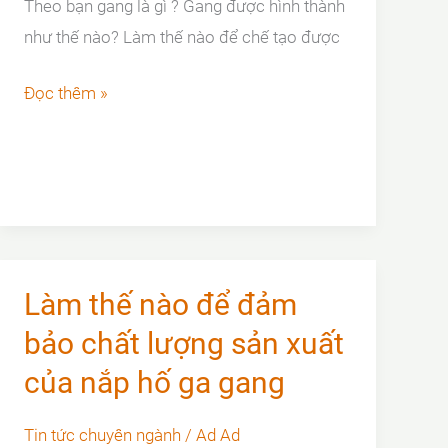
Theo bạn gang là gì ? Gang được hình thành
như thế nào? Làm thế nào để chế tạo được
GANG
Đọc thêm »
LÀ
GÌ
?
TÍNH
CHẤT
CƠ
Làm thế nào để đảm
LÝ
bảo chất lượng sản xuất
TÍNH
CỦA
của nắp hố ga gang
GANG
Tin tức chuyên ngành
/
Ad Ad