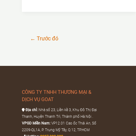
lưu
ý
khi
lắp
←
Trước đó
đặt
nắp
đậy
hố
ga
composite
CÔNG TY TNHH THƯƠNG MẠI &
DỊCH VỤ GOAT
Địa chỉ:
Nhà số 23, Liền kề 3, Khu Đô Thị Đại
Thanh, Huyện Thanh Trì, Thành phố Hà Nội .
VPGD Miền Nam:
VP12.01 Cao ốc Thái An, Số
2209-QL1A, P. Trung Mỹ Tây, Q.12, TP.HCM