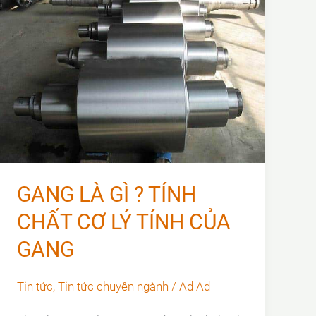
GANG LÀ GÌ ? TÍNH
CHẤT CƠ LÝ TÍNH CỦA
GANG
Tin tức
,
Tin tức chuyên ngành
/
Ad Ad