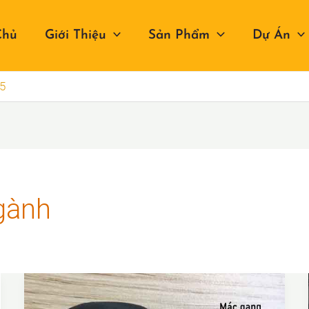
Chủ
Giới Thiệu
Sản Phẩm
Dự Án
 5
gành