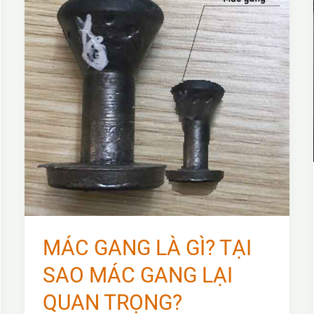
MÁC GANG LÀ GÌ? TẠI
SAO MÁC GANG LẠI
QUAN TRỌNG?