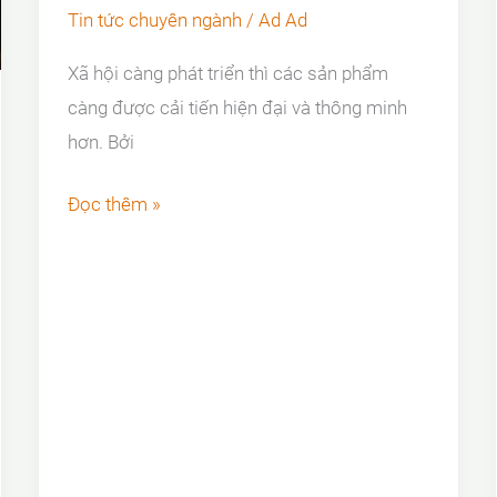
QUAN
Tin tức chuyên ngành
/
Ad Ad
TRỌNG?
Xã hội càng phát triển thì các sản phẩm
càng được cải tiến hiện đại và thông minh
hơn. Bởi
5
Đọc thêm »
ƯU
ĐIỂM
VƯỢT
TRỘI
CỦA
NẮP
HỐ
GA