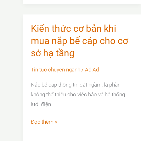
CỦA
GANG
CẦU
Kiến thức cơ bản khi
TRONG
mua nắp bể cáp cho cơ
CÔNG
sở hạ tầng
NGHIỆP
ĐÚC
Tin tức chuyên ngành
/
Ad Ad
GANG
Nắp bể cáp thông tin đặt ngầm, là phần
không thể thiếu cho việc bảo vệ hệ thống
lưới điện
Kiến
Đọc thêm »
thức