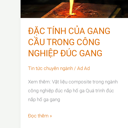
ĐẶC TÍNH CỦA GANG
CẦU TRONG CÔNG
NGHIỆP ĐÚC GANG
Tin tức chuyên ngành
/
Ad Ad
Xem thêm: Vật liệu composite trong ngành
công nghiệp đúc nắp hố ga Quá trình đúc
nắp hố ga gang
ĐẶC
Đọc thêm »
TÍNH