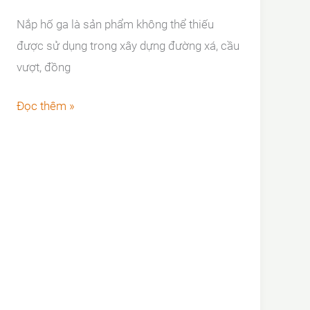
Nắp hố ga là sản phẩm không thể thiếu
được sử dụng trong xây dựng đường xá, cầu
vượt, đồng
Làm
Đọc thêm »
thế
nào
để
đảm
bảo
chất
lượng
sản
xuất