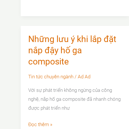
cơ
bản
khi
mua
nắp
Những lưu ý khi lắp đặt
bể
nắp đậy hố ga
cáp
composite
cho
cơ
Tin tức chuyên ngành
/
Ad Ad
sở
hạ
Với sự phát triển không ngừng của công
tầng
nghệ, nắp hố ga composite đã nhanh chóng
được phát triển như
Những
Đọc thêm »