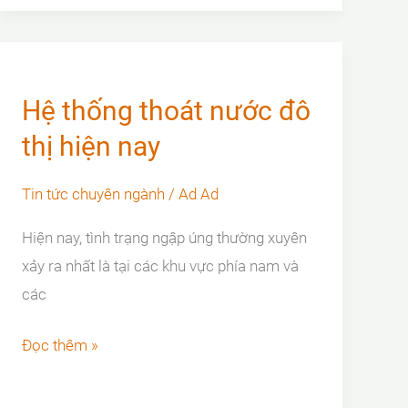
của
nắp
hố
ga
Hệ thống thoát nước đô
gang
thị hiện nay
Tin tức chuyên ngành
/
Ad Ad
Hiện nay, tình trạng ngập úng thường xuyên
xảy ra nhất là tại các khu vực phía nam và
các
Hệ
Đọc thêm »
thống
thoát