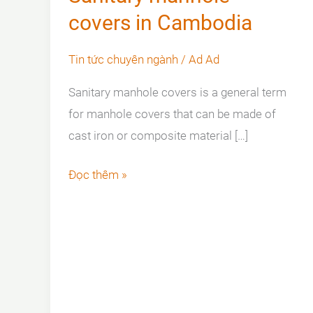
covers in Cambodia
Tin tức chuyên ngành
/
Ad Ad
Sanitary manhole covers is a general term
for manhole covers that can be made of
cast iron or composite material […]
Sanitary
Đọc thêm »
manhole
covers
in
Cambodia