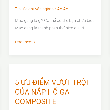
Tin tức chuyên ngành
/
Ad Ad
Mác gang là gì? Có thể có thể bạn chưa biết
Mác gang là thành phần thể hiện giá trị
MÁC
Đọc thêm »
GANG
LÀ
GÌ?
TẠI
SAO
5 ƯU ĐIỂM VƯỢT TRỘI
MÁC
CỦA NẮP HỐ GA
GANG
COMPOSITE
LẠI