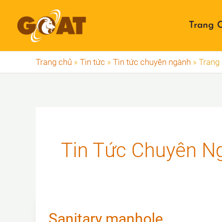
Nhảy
tới
Trang 
nội
dung
Trang chủ
»
Tin tức
»
Tin tức chuyên ngành
»
Trang
Tin Tức Chuyên N
Sanitary manhole